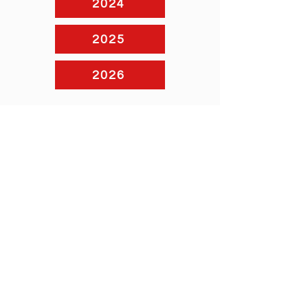
2024
2025
2026
Dal 2026, "Dialoghi in Superficie"
raddoppia, aggiungendo anche la
possibilità di assistere alle
registrazioni a Villa Bottini. Scoprite di
più su:
Toccare il Suono
Oltremusica